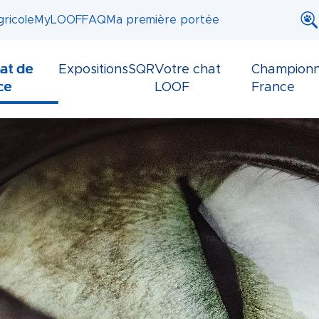
ricole
MyLOOF
FAQ
Ma première portée
at de
Expositions
SQR
Votre chat
Championn
ce
LOOF
France