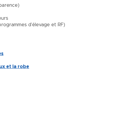
pparence)
eurs
 programmes d’élevage et RF)
es
x et la robe