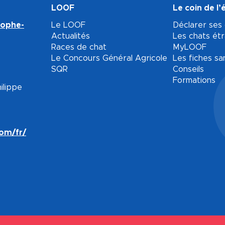
LOOF
Le coin de l’
tophe-
Le LOOF
Déclarer ses
Actualités
Les chats ét
Races de chat
MyLOOF
Le Concours Général Agricole
Les fiches sa
SQR
Conseils
Formations
ilippe
com/fr/