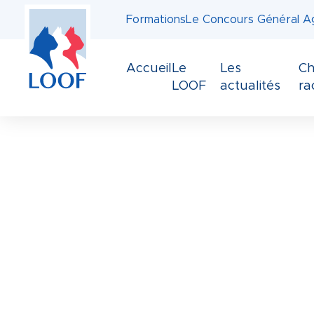
Panneau de gestion des cookies
Aller
Formations
Le Concours Général Ag
au
contenu
principal
Accueil
Le
Les
Ch
LOOF
actualités
ra
Image