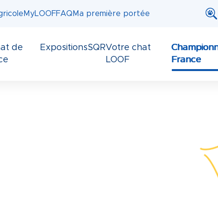
ricole
MyLOOF
FAQ
Ma première portée
at de
Expositions
SQR
Votre chat
Championn
ce
LOOF
France