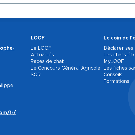
LOOF
Le coin de l’
tophe-
Le LOOF
Déclarer ses
Actualités
Les chats ét
Races de chat
MyLOOF
Le Concours Général Agricole
Les fiches sa
SQR
Conseils
Formations
ilippe
com/fr/