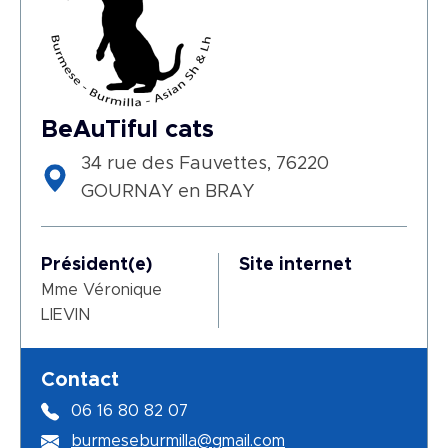
BeAuTiful cats
34 rue des Fauvettes, 76220
GOURNAY en BRAY
Président(e)
Site internet
Mme Véronique
LIEVIN
Contact
06 16 80 82 07
burmeseburmilla@gmail.com