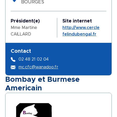
BOURGES
Président(e)
Site internet
Mme Martine
http://www.cercle
CAILLARD
felindubengal.fr
Contact
02 48 21 02 04
mc.cfc@wanadoo.fr
Bombay et Burmese
Americain