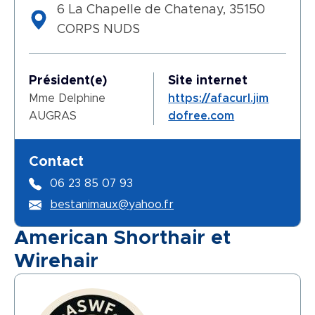
6 La Chapelle de Chatenay, 35150
CORPS NUDS
Président(e)
Site internet
Mme Delphine
https://afacurl.jim
AUGRAS
dofree.com
Contact
06 23 85 07 93
bestanimaux@yahoo.fr
American Shorthair et
Wirehair