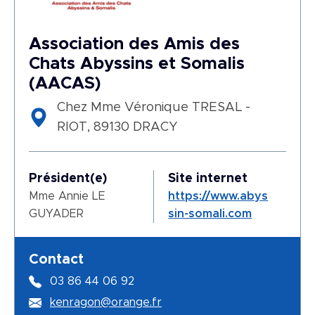
Association des Amis des
Chats Abyssins et Somalis
(AACAS)
Chez Mme Véronique TRESAL -
RIOT, 89130 DRACY
Président(e)
Site internet
Mme Annie LE
https://www.abys
GUYADER
sin-somali.com
Contact
03 86 44 06 92
kenragon@orange.fr