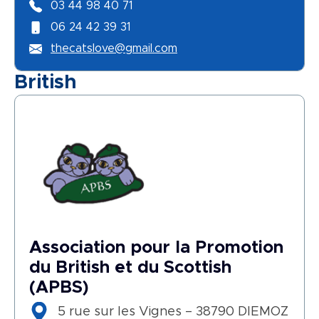
03 44 98 40 71
06 24 42 39 31
thecatslove@gmail.com
British
Association pour la Promotion
du British et du Scottish
(APBS)
5 rue sur les Vignes – 38790 DIEMOZ