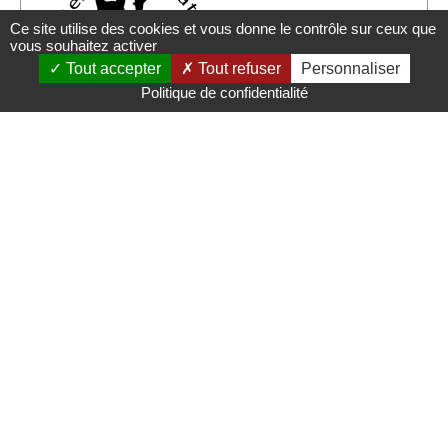
Ce site utilise des cookies et vous donne le contrôle sur ceux que
vous souhaitez activer
Tout accepter
Tout refuser
Personnaliser
Politique de confidentialité
BeAuTiful cats
34 rue des Fauvettes, 76220
GOURNAY en BRAY
Président(e)
Site internet
Mme Véronique
LIEVIN
Contact
06 16 80 82 07