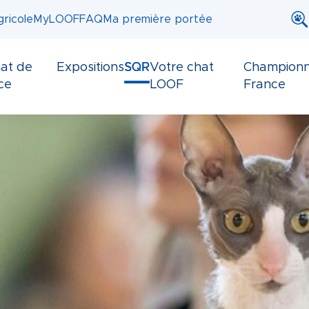
ricole
MyLOOF
FAQ
Ma première portée
at de
Expositions
SQR
Votre chat
Championn
ce
LOOF
France