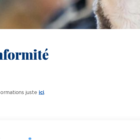
nformité
formations juste
ici
.