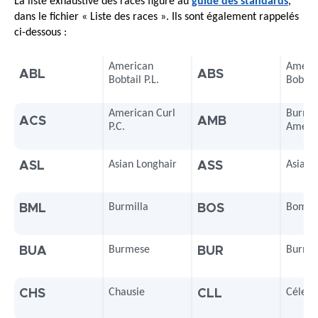
La liste exhaustive des races figure au
guide des standards
,
dans le fichier « Liste des races ». Ils sont également rappelés
ci-dessous :
American
Ameri
ABL
ABS
Bobtail P.L.
Bobtail
American Curl
Burme
ACS
AMB
P.C.
Améric
Asian Longhair
Asian 
ASL
ASS
Burmilla
Bomba
BML
BOS
Burmese
Burmes
BUA
BUR
Chausie
Céleste
CHS
CLL