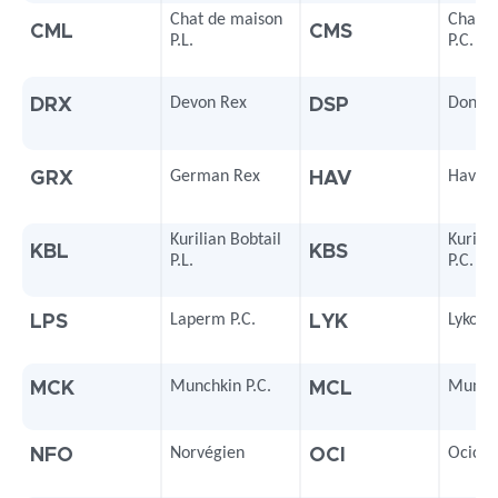
Chat de maison
Chat d
CML
CMS
P.L.
P.C.
Devon Rex
Donsk
DRX
DSP
German Rex
Havan
GRX
HAV
Kurilian Bobtail
Kurilia
KBL
KBS
P.L.
P.C.
Laperm P.C.
Lykoï
LPS
LYK
Munchkin P.C.
Munchk
MCK
MCL
Norvégien
Ocicat
NFO
OCI