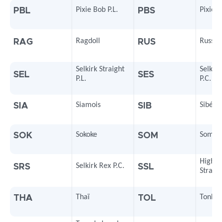
Pixie Bob P.L.
Pixie B
PBL
PBS
Ragdoll
Russe
RAG
RUS
Selkirk Straight
Selkirk
SEL
SES
P.L.
P.C.
Siamois
Sibéri
SIA
SIB
Sokoke
Somali
SOK
SOM
Highla
Selkirk Rex P.C.
SRS
SSL
Straigh
Thaï
Tonkino
THA
TOL