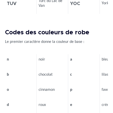
Turc du Lac de
York C
TUV
YOC
Van
Codes des couleurs de robe
Le premier caractère donne la couleur de base :
n
noir
a
bleu
b
chocolat
c
lilas
o
cinnamon
p
fawn
d
roux
e
crème