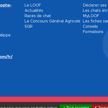
tophe-
Le LOOF
Déclarer ses
Actualités
Les chats ét
Races de chat
MyLOOF
Le Concours Général Agricole
Les fiches sa
SQR
Conseils
Formations
ilippe
com/fr/
és.
e sur ceux que vous souhaitez activer
Tout accepter
Tout r