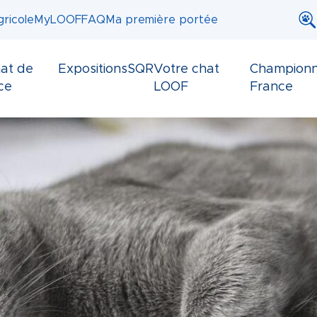
ricole
MyLOOF
FAQ
Ma première portée
at de
Expositions
SQR
Votre chat
Championn
ce
LOOF
France