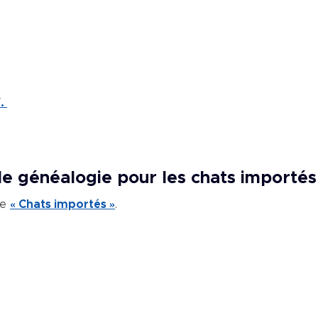
e
.
de généalogie pour les chats importés
ge
« Chats importés »
.