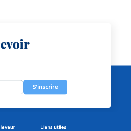
evoir
éleveur
Liens utiles