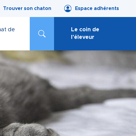
Trouver son chaton
Espace adhérents
at de
Le coin de
l’éleveur