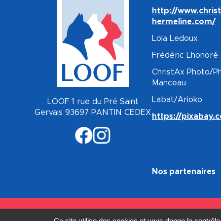
http://www.chris
hermeline.com/
Lola Ledoux
Frédéric Lhonoré
ChristAx Photo/Ph
Manceau
Labat/Arioko
LOOF 1 rue du Pré Saint
Gervais 93697 PANTIN CEDEX
https://pixabay.
Nos partenaires
Copyright© 2024-2026 LOOF. Tous droits réserv
Ce site utilise des cookies et vous donne le contrôl