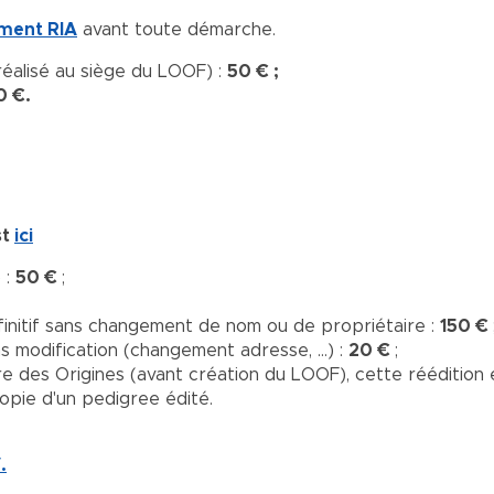
ement RIA
avant toute démarche.
réalisé au siège du LOOF) :
50 € ;
0 €.
st
ici
 :
50 €
;
éfinitif sans changement de nom ou de propriétaire :
150 €
ns modification (changement adresse, ...) :
20 €
;
ivre des Origines (avant création du LOOF), cette réédition 
copie d'un pedigree édité.
.