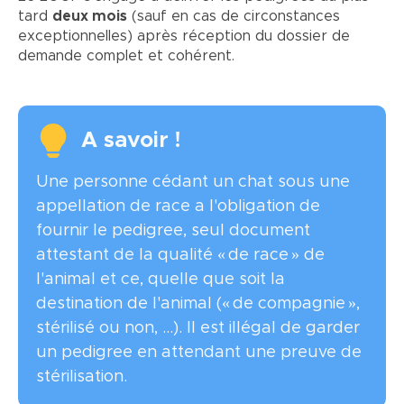
tard
deux mois
(sauf en cas de circonstances
exceptionnelles) après réception du dossier de
demande complet et cohérent.
A savoir !
Une personne cédant un chat sous une
appellation de race a l'obligation de
fournir le pedigree, seul document
attestant de la qualité « de race » de
l'animal et ce, quelle que soit la
destination de l'animal (« de compagnie »,
stérilisé ou non, ...). Il est illégal de garder
un pedigree en attendant une preuve de
stérilisation.