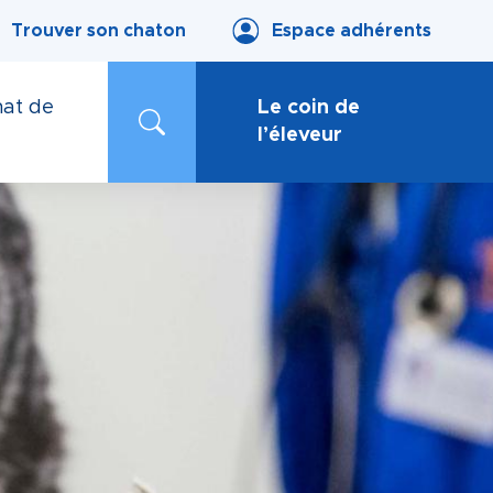
Trouver son chaton
Espace adhérents
at de
Le coin de
l’éleveur