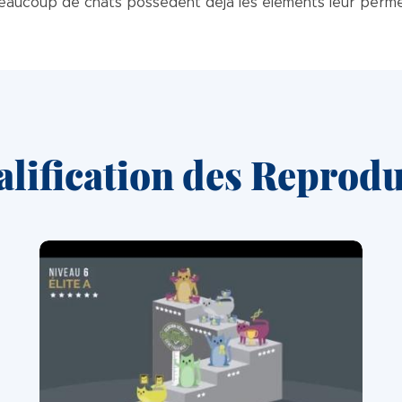
eaucoup de chats possèdent déjà les éléments leur permetta
lification des Reprod