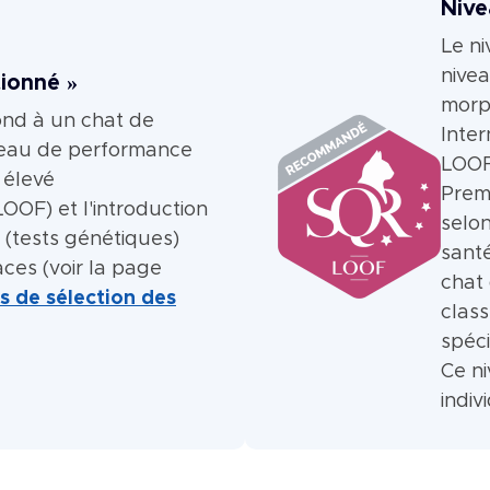
Nive
Le n
nive
tionné »
morp
ond à un chat de
Inter
veau de performance
LOOF
 élevé
Premi
OOF) et l'introduction
selo
 (tests génétiques)
sant
aces (voir la page
chat 
es de sélection des
class
spéci
Ce ni
indiv