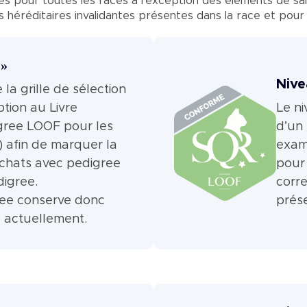
s pour toutes les races à l’exception des éléments de san
es héréditaires invalidantes présentes dans la race et pour 
 »
Nive
la grille de sélection
ption au Livre
Le n
gree LOOF pour les
d’un
) afin de marquer la
exam
 chats avec pedigree
pour
digree.
corr
ree conserve donc
prése
 a actuellement.