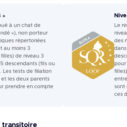
B »
Nive
ibué à un chat de
Le ni
ndé »), non porteur
nive
iques répertoriées
des 
t au moins 3
dans 
filles) de niveau 3
desce
 5 descendants (fils ou
pour 
. Les tests de filiation
fille
 et les deux parents
entr
our prendre en compte
sont
ces 
transitoire