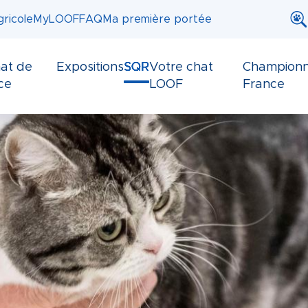
ricole
MyLOOF
FAQ
Ma première portée
at de
Expositions
SQR
Votre chat
Championn
ce
LOOF
France