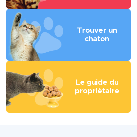
Image
Trouver un
chaton
Image
Le guide du
propriétaire