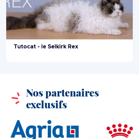
Tutocat - le Selkirk Rex
Nos partenaires
exclusifs
Image
Image