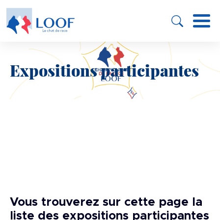
Panneau de gestion des cookies
Aller
au
contenu
principal
Expositions participantes
Image
Vous trouverez sur cette page la
liste des expositions participantes