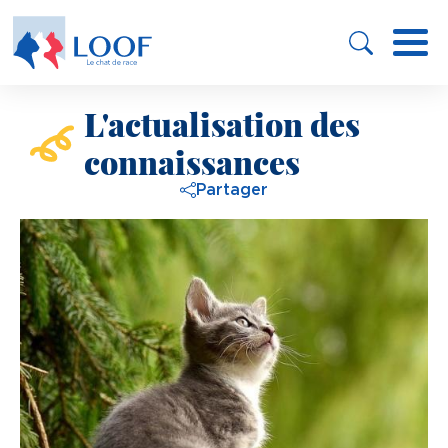
Panneau de gestion des cookies
Aller
au
contenu
principal
L'actualisation des
connaissances
Partager
Image