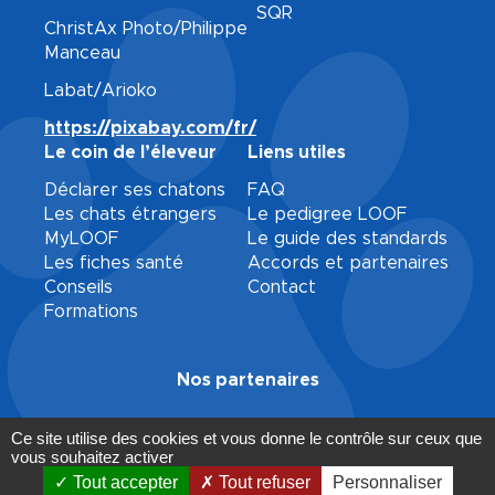
SQR
ChristAx Photo/Philippe
Manceau
Labat/Arioko
https://pixabay.com/fr/
Le coin de l’éleveur
Liens utiles
Déclarer ses chatons
FAQ
Les chats étrangers
Le pedigree LOOF
MyLOOF
Le guide des standards
Les fiches santé
Accords et partenaires
Conseils
Contact
Formations
Nos partenaires
Ce site utilise des cookies et vous donne le contrôle sur ceux que
vous souhaitez activer
Mentions légales
Gestion des cookies
Tout accepter
Tout refuser
Personnaliser