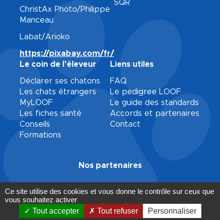
SQR
ChristAx Photo/Philippe
Manceau
Labat/Arioko
https://pixabay.com/fr/
Le coin de l’éleveur
Liens utiles
Déclarer ses chatons
FAQ
Les chats étrangers
Le pedigree LOOF
MyLOOF
Le guide des standards
Les fiches santé
Accords et partenaires
Conseils
Contact
Formations
Nos partenaires
Ce site utilise des cookies et vous donne le contrôle sur ceux que
vous souhaitez activer
Mentions légales
Gestion des cookies
Tout accepter
Tout refuser
Personnaliser
Copyright© 2024-2026 LOOF. Tous droits réservés.