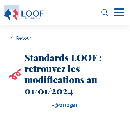
Panneau de gestion des cookies
Aller
au
contenu
principal
Retour
Standards LOOF :
retrouvez les
modifications au
01/01/2024
Partager
Image