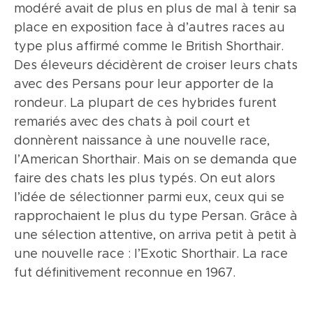
modéré avait de plus en plus de mal à tenir sa
sont ronds, grands, bien ouverts, très
précoces, plus vifs et plus joueurs que les
place en exposition face à d’autres races au
expressifs. De profil, le front, le nez et le
petits Persans. L’Exotic reste cependant un
type plus affirmé comme le British Shorthair.
menton sont alignés sur un même plan. Le nez
chat calme et facile à vivre particulièrement
Des éleveurs décidèrent de croiser leurs chats
est court et large, avec un stop profond et
bien adapté à la vie en appartement. Du point
avec des Persans pour leur apporter de la
des narines bien ouvertes pour une respiration
de vue du toilettage, un brossage
rondeur. La plupart de ces hybrides furent
normale. L’encolure est épaisse, la poitrine
hebdomadaire suffit sauf en période de mue.
remariés avec des chats à poil court et
large, les pattes solides et courtes. La queue
Comme chez tous les animaux à face plate, il
donnèrent naissance à une nouvelle race,
est plutôt courte et large de la base à
convient de nettoyer régulièrement le contour
l’American Shorthair. Mais on se demanda que
l’extrémité. Légèrement plus longue que celle
des yeux avec une lotion adaptée.
faire des chats les plus typés. On eut alors
des autres chats à poil court, la fourrure est
l’idée de sélectionner parmi eux, ceux qui se
dense, pelucheuse et douce au toucher.
rapprochaient le plus du type Persan. Grâce à
Toutes les couleurs sont reconnues.
une sélection attentive, on arriva petit à petit à
une nouvelle race : l’Exotic Shorthair. La race
fut définitivement reconnue en 1967.