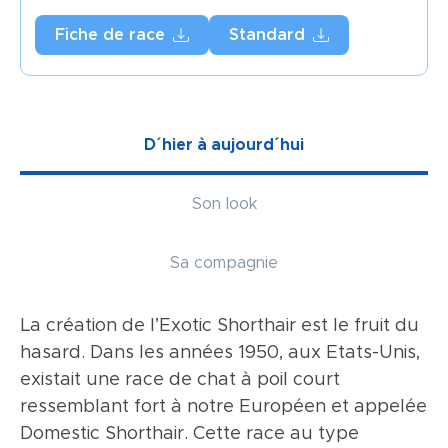
Fiche de race
Standard
D´hier à aujourd´hui
Son look
Sa compagnie
La création de l’Exotic Shorthair est le fruit du
L’Exotic Shorthair est un chat massif avec une
Contre toute attente, et même si l’Exotic
hasard. Dans les années 1950, aux Etats-Unis,
ossature forte et une musculature puissante.
Shorthair a un caractère doux et posé, les
existait une race de chat à poil court
Sa tête est ronde avec une expression douce.
éleveurs témoignent souvent que dans une
ressemblant fort à notre Européen et appelée
Le crâne est large et en forme de dôme, les
même portée issue de parents, l’un Exotic et
Domestic Shorthair. Cette race au type
oreilles petites et bien espacées. Les yeux
l’autre Persan, les petits Exotics sont plus