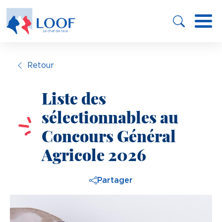
Panneau de gestion des cookies
Aller
au
contenu
principal
Retour
Liste des
sélectionnables au
Concours Général
Agricole 2026
Partager
Image