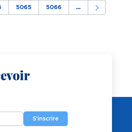
e
4
Page
5065
Page
5066
…
Page
suivante
evoir