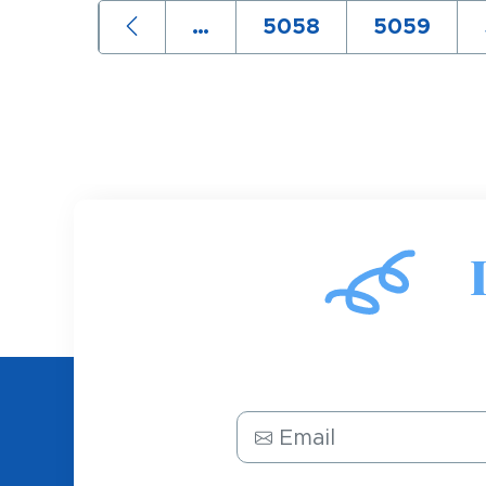
précédente
Page
…
Page
5058
Page
5059
Email