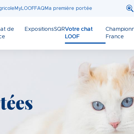
ricole
MyLOOF
FAQ
Ma première portée
at de
Expositions
SQR
Votre chat
Championn
ce
LOOF
France
tées