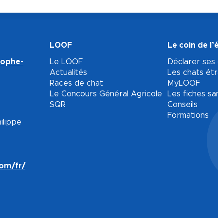
LOOF
Le coin de l’
tophe-
Le LOOF
Déclarer ses
Actualités
Les chats ét
Races de chat
MyLOOF
Le Concours Général Agricole
Les fiches sa
SQR
Conseils
Formations
ilippe
com/fr/