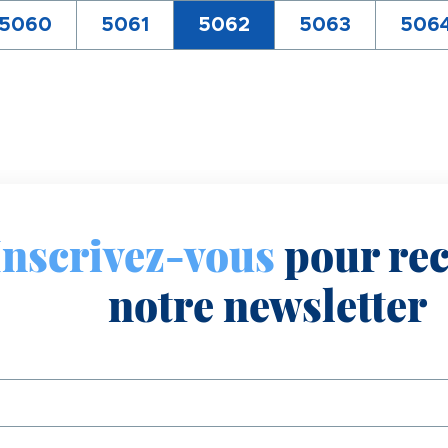
Pagination
Page
5060
Page
5061
Page
5062
Page
5063
Pag
506
courante
Inscrivez-vous
pour rec
notre newsletter