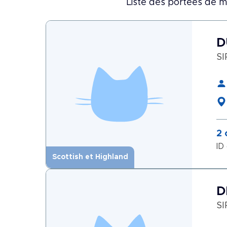
Liste des portées de m
D
SI
2 
ID
Scottish et Highland
D
SI