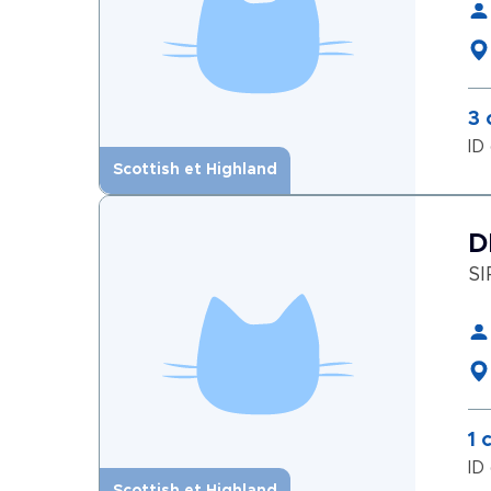
3 
ID
Scottish et Highland
D
SI
1 
ID