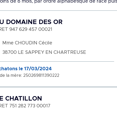
oins de 8 mois, par ordre alphabétique de race pui
U DOMAINE DES OR
RET 947 629 457 00021
Mme CHOUDIN Cécile
38700 LE SAPPEY EN CHARTREUSE
chatons le 17/03/2024
 de la mère: 250269811390222
E CHATILLON
RET 751 282 773 00017