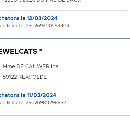
12250 VIALA DU PAS DE JAUX
chatons le 12/03/2024
 de la mère: 250269300259909
EWELCATS *
Mme DE CAUWER Ina
59122 REXPOËDE
chatons le 11/03/2024
 de la mère: 250269811298932