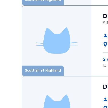
Scottish et Highland
D
SI
2 
ID
Scottish et Highland
D