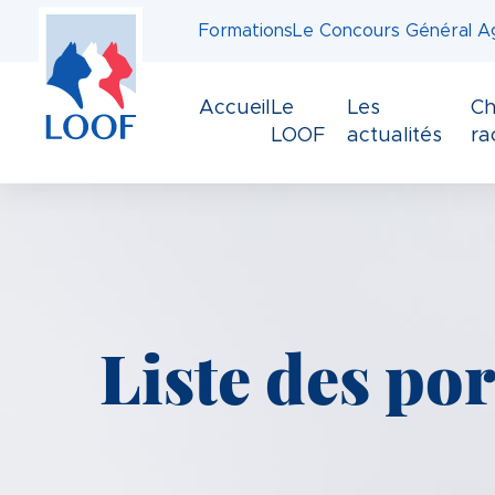
Panneau de gestion des cookies
Aller
Formations
Le Concours Général Ag
au
contenu
principal
Accueil
Le
Les
Ch
LOOF
actualités
ra
Liste des por