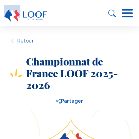
Panneau de gestion des cookies
Aller
au
contenu
principal
Retour
Championnat de
France LOOF 2025-
2026
Partager
Image