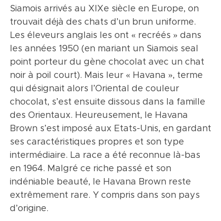
Siamois arrivés au XIXe siècle en Europe, on
sont grands mais pas globuleux. La seule
situations. Même la nuit, il n’entend pas dormir
trouvait déjà des chats d’un brun uniforme.
couleur autorisée est le vert dans toutes les
seul et se faufile sous les couvertures !
Les éleveurs anglais les ont « recréés » dans
nuances. Grandes et arrondies à leur
Véritable « pot-de-colle », il a tendance à se
les années 1950 (en mariant un Siamois seal
extrémité, les oreilles sont bien espacées l’une
montrer un peu exclusif avec son maître.
point porteur du gène chocolat avec un chat
de l’autre et légèrement dirigées vers l’avant.
noir à poil court). Mais leur « Havana », terme
De format semi-foreign, le corps rectangulaire
qui désignait alors l’Oriental de couleur
est bien musclé. Longues pour la taille du
chocolat, s’est ensuite dissous dans la famille
chat, les pattes sont élégantes mais avec une
des Orientaux. Heureusement, le Havana
ossature robuste. La fourrure est courte,
Brown s’est imposé aux Etats-Unis, en gardant
douce et soyeuse. Le Havana existe en deux
ses caractéristiques propres et son type
variétés : brun acajou ou, plus rare, lilas. La
intermédiaire. La race a été reconnue là-bas
couleur doit être la plus profonde possible,
en 1964. Malgré ce riche passé et son
sans poils blancs ni marques tabby.
indéniable beauté, le Havana Brown reste
extrêmement rare. Y compris dans son pays
d’origine.