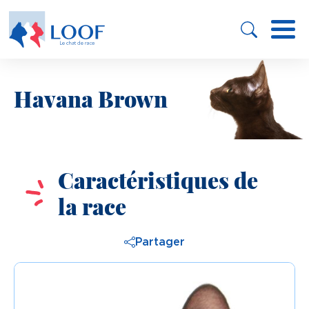
Panneau de gestion des cookies
Aller
au
contenu
principal
Havana Brown
Image
Caractéristiques de
la race
Partager