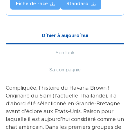
Fiche de race
Standard
D´hier à aujourd´hui
Son look
Sa compagnie
Compliquée, l’histoire du Havana Brown !
Plus longue que large, la tête est bien
A la maison, le Havana Brown apprécie le
Originaire du Siam (l’actuelle Thaïlande), il a
proportionnée par rapport au corps. De profil,
calme et le confort : un vrai pantouflard ! Ce
d’abord été sélectionné en Grande-Bretagne
le front, plat, est prolongé par une forte
qui ne l’empêche pas d’être actif. Et bavard :
avant d’éclore aux Etats-Unis. Raison pour
cassure fronto-nasale. Caractéristique de la
sa voix ressemble à celle du Siamois, en un
laquelle il est aujourd’hui considéré comme un
race, le museau semble être une pièce
peu plus atténuée. Très intelligent, le Havana
chat américain. Dans les premiers groupes de
rapportée tant il est carré. Ovales, les yeux
Brown observe tout et aime participer aux