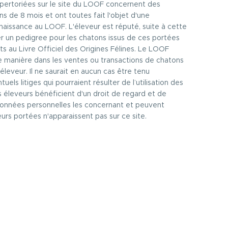
épertoriées sur le site du LOOF concernent des
ns de 8 mois et ont toutes fait l'objet d'une
e/naissance au LOOF. L'éleveur est réputé, suite à cette
r un pedigree pour les chatons issus de ces portées
crits au Livre Officiel des Origines Félines. Le LOOF
e manière dans les ventes ou transactions de chatons
l’éleveur. Il ne saurait en aucun cas être tenu
els litiges qui pourraient résulter de l’utilisation des
 éleveurs bénéficient d'un droit de regard et de
 données personnelles les concernant et peuvent
rs portées n'apparaissent pas sur ce site.