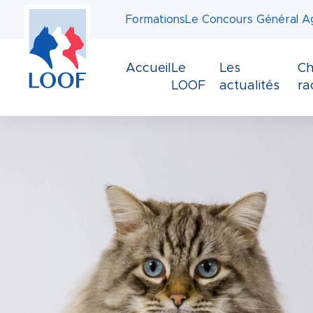
Panneau de gestion des cookies
Aller
Formations
Le Concours Général Ag
au
contenu
principal
Accueil
Le
Les
Ch
LOOF
actualités
ra
Image