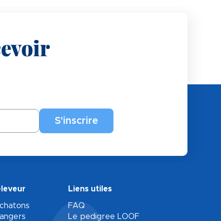
evoir
éleveur
Liens utiles
 chatons
FAQ
rangers
Le pedigree LOOF