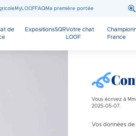
ricole
MyLOOF
FAQ
Ma première portée
at de
Expositions
SQR
Votre chat
Championn
ce
LOOF
France
Cont
Vous écrivez à Mm
2025-05-07.
Vos données de 