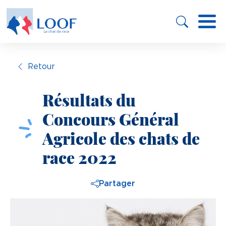
Panneau de gestion des cookies
Aller
au
contenu
principal
Retour
Résultats du
Concours Général
Agricole des chats de
race 2022
Partager
Image