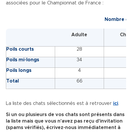
associées pour le Championnat de France :
Nombre de c
Adulte
Chat
Poils courts
28
17
Poils mi-longs
34
21
Poils longs
4
1
Total
66
39
La liste des chats sélectionnés est à retrouver
ici
.
Si un ou plusieurs de vos chats sont présents dans
la liste mais que vous n'avez pas reçu d'invitation
(spams vérifiés), écrivez-nous immédiatement à