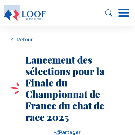
Panneau de gestion des cookies
Aller
au
contenu
principal
Retour
Lancement des
sélections pour la
Finale du
Championnat de
France du chat de
race 2025
Partager