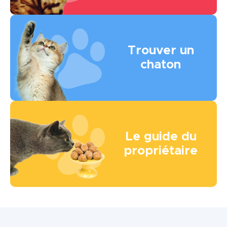
Image
Trouver un
chaton
Image
Le guide du
propriétaire