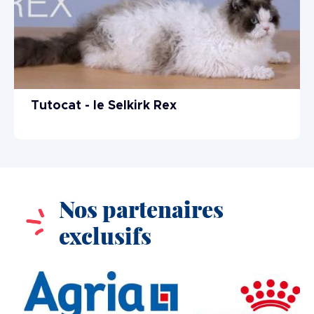
Tutocat - le Selkirk Rex
Nos partenaires
exclusifs
Image
Image