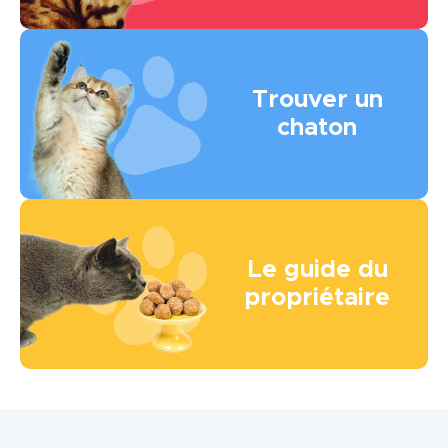
Image
Trouver un
chaton
Image
Le guide du
propriétaire