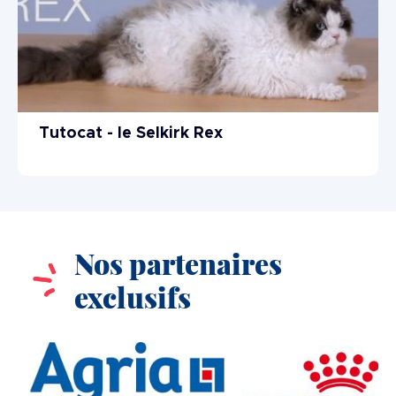
Tutocat - le Selkirk Rex
Nos partenaires
exclusifs
Image
Image