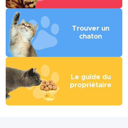
Image
Trouver un
chaton
Image
Le guide du
propriétaire