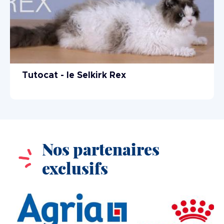
Tutocat - le Selkirk Rex
Nos partenaires
exclusifs
Image
Image