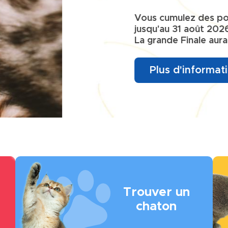
xpositions participantes
di 12 décembre 2026 !
Image
Ima
Trouver un
chaton