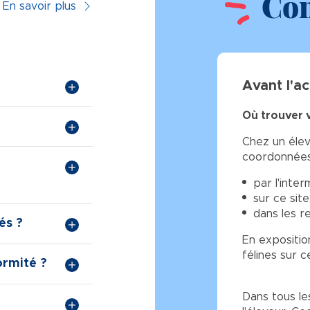
Con
En savoir plus
Avant l'ac
Où trouver 
Chez un élev
coordonnées
par l'inte
sur ce site
dans les r
és ?
En exposition
félines sur ce
ormité ?
Dans tous les