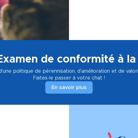
Examen de conformité à la
e d’une politique de pérennisation, d’amélioration et de valor
Faites-le passer à votre chat !
En savoir plus