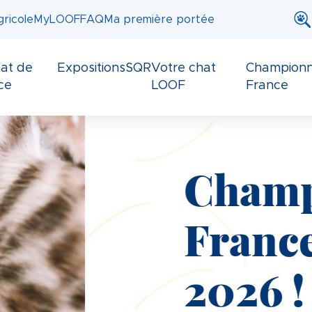
ricole
MyLOOF
FAQ
Ma première portée
at de
Expositions
SQR
Votre chat
Championn
ce
LOOF
France
at de
OF 2025-