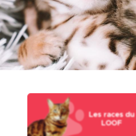
Vous cumulez des points dans les e
jusqu'au 31 août 2026.
La grande Finale aura lieu le same
Plus d'informations
Image
Les races du
LOOF