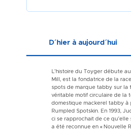
D´hier à aujourd´hui
L’histoire du Toyger débute a
Le Toyger est un chat musclé 
Le Toyger est un chat exceptio
Mill, est la fondatrice de la 
arrondie au bout, portée basse
autres animaux. Il est très inte
spots de marque tabby sur la t
ossature robuste. Le nez est lon
la maison. Il aime interagir av
véritable motif circulaire de l
de préférences arrondies à leur
lui a lancée. Il est dynamique 
domestique mackerel tabby à 
fourrure est particulièrement 
d’attention pour rester équilibr
Rumpled Spotskin. En 1993, Ju
modifié, les marques sur le cor
ci se rapprochait de ce qu’elle
irrégulier. Des rosettes étirée
a été reconnue en
actuellement la seule robe aut
Nouvelle R
«