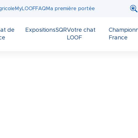
ricole
MyLOOF
FAQ
Ma première portée
at de
Expositions
SQR
Votre chat
Championn
ce
LOOF
France