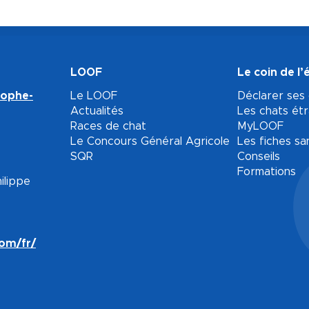
LOOF
Le coin de l’
tophe-
Le LOOF
Déclarer ses
Actualités
Les chats ét
Races de chat
MyLOOF
Le Concours Général Agricole
Les fiches sa
SQR
Conseils
Formations
ilippe
com/fr/