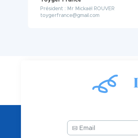
Toyger France
Président : Mr Mickaël ROUVER
toygerfrance@gmail.com
Email