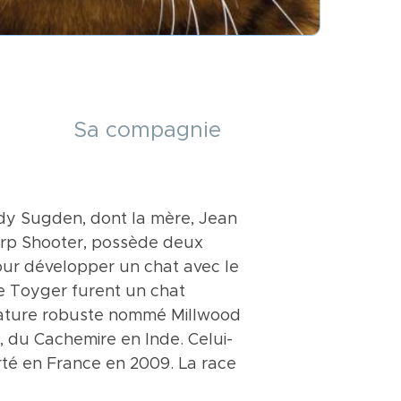
Sa compagnie
dy Sugden, dont la mère, Jean
ongue queue épaisse et
 Il s’entend bien avec les
harp Shooter, possède deux
 avec un corps long et une
vivre : il s’adapte facilement à
our développer un chat avec le
. Les oreilles sont petites et
mme rapporter une balle qu’on
ace Toyger furent un chat
sont arrondis et enfoncés. La
on adoptant qui a besoin
sature robuste nommé Millwood
e, le motif est un mackerel
 du Cachemire en Inde. Celui-
sses à l’aspect tressé,
orté en France en 2009. La race
n mackerel tabby est