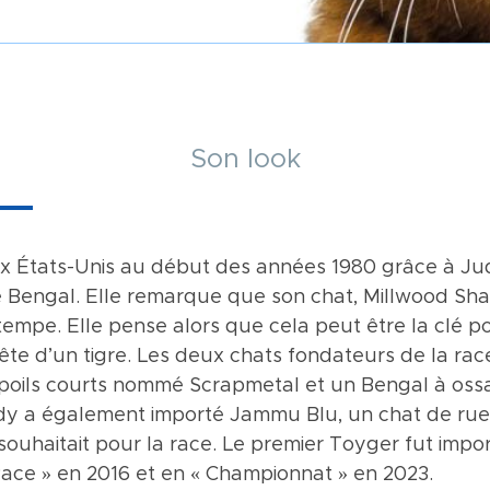
Image
Son look
ux États-Unis au début des années 1980 grâce à Ju
avec un corps long et une ossature robuste, une l
nnellement sociable qui aime la compagnie humaine.
race Bengal. Elle remarque que son chat, Millwood S
. La tête est longue et large. Le museau est solide
lligent. Sa personnalité décontractée le rend facile à 
empe. Elle pense alors que cela peut être la clé p
g et large avec un cuir du nez le plus large possible
ec son adoptant et jouer à toutes sortes de jeux co
a tête d’un tigre. Les deux chats fondateurs de la r
 extrémité. Les yeux, de petits à moyens en taille, 
mais calme à la fois. C’est un chat très proche de s
poils courts nommé Scrapmetal et un Bengal à os
dense et soyeuse au toucher. Au niveau du marquag
é.
dy a également importé Jammu Blu, un chat de rue,
ps sont alignées verticalement, les rayures sont épai
 souhaitait pour la race. Le premier Toyger fut imp
s sont préférées. Le contraste est extrême. Le brow
orisée par le standard.
ace » en 2016 et en « Championnat » en 2023.