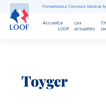
Panneau de gestion des cookies
Aller
Formations
Le Concours Général Ag
au
contenu
principal
Accueil
Le
Les
Ch
LOOF
actualités
ra
Toyger