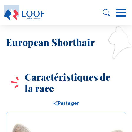
Panneau de gestion des cookies
Aller
au
contenu
principal
European Shorthair
Image
Caractéristiques de
la race
Partager