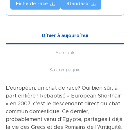
Fiche de race
Standard
D´hier à aujourd´hui
Son look
Sa compagnie
L’européen, un chat de race? Oui bien sûr, à
Surtout, l’European Shorthair ne doit
L’European Shorthair s’adapte à tous les
part entière ! Rebaptisé « European Shorthair
ressembler à aucune autre race. Plus longue
environnements. Sociable, il peut cohabiter
» en 2007, c’est le descendant direct du chat
que large, la tête est assez ronde avec des
avec d’autres chats ou même avec des chiens
commun domestique. Ce dernier,
joues bien développées. Le nez est droit, le
(à condition que ceux-ci le respectent). Actif,
probablement venu d’Egypte, partageait déjà
museau fort, le menton ferme. De taille
c’est un animal qui reste joueur tout au long
la vie des Grecs et des Romains de l’Antiquité.
moyenne à grande, les yeux sont arrondis et
de sa vie. S’il dispose d’un jardin, il adore