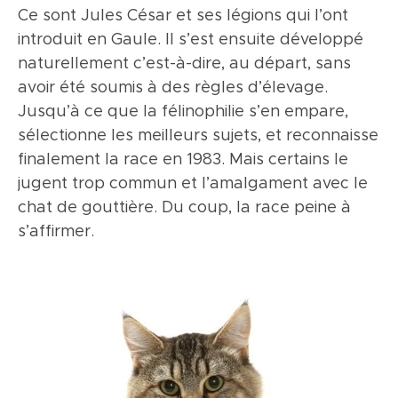
Ce sont Jules César et ses légions qui l’ont
placés légèrement de biais. Leur couleur, qui
batifoler à l’extérieur. Attention, c’est un
introduit en Gaule. Il s’est ensuite développé
va de l’orange au jaune et au vert, doit être la
chasseur redoutable ! Bref, l’European
naturellement c’est-à-dire, au départ, sans
plus lumineuse et la plus uniforme possible.
Shorthair est un chat sympa et équilibré.
avoir été soumis à des règles d’élevage.
Les oreilles sont moyennes et assez espacées
Jusqu’à ce que la félinophilie s’en empare,
l’une de l’autre. De type semi-foreign, le corps
sélectionne les meilleurs sujets, et reconnaisse
est de taille moyenne à grande et s’inscrit
finalement la race en 1983. Mais certains le
dans un rectangle. L’ossature est forte, la
jugent trop commun et l’amalgament avec le
musculature puissante. Les mâles sont plus
chat de gouttière. Du coup, la race peine à
grands que les femelles. Epaisse à la base, la
s’affirmer.
queue va en s’effilant vers un bout arrondi.
Courte, dense et lustrée, la fourrure est
couchée sur le corps, sans sous poil excessif.
Toutes les couleurs de robes sont reconnues,
sauf les patrons sépia, mink et colourpoint
ainsi que les couleurs chocolat, lilas, cinnamon
et fawn.