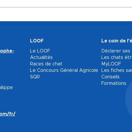
LOOF
Le coin de l’
tophe-
Le LOOF
Déclarer ses
Actualités
Les chats ét
Races de chat
MyLOOF
Le Concours Général Agricole
Les fiches sa
SQR
Conseils
Formations
ilippe
com/fr/