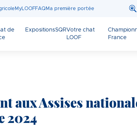
ricole
MyLOOF
FAQ
Ma première portée
at de
Expositions
SQR
Votre chat
Championn
ce
LOOF
France
t aux Assises national
le 2024