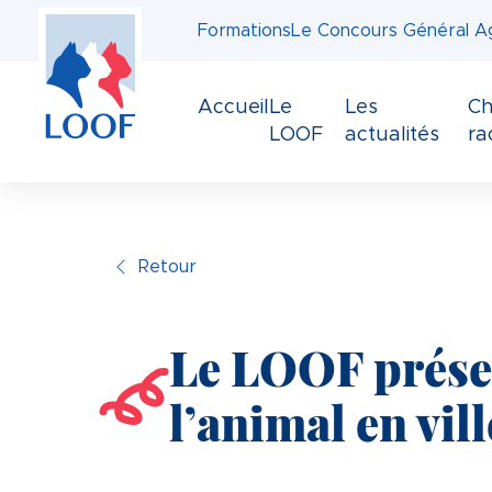
Panneau de gestion des cookies
Aller
Formations
Le Concours Général Ag
au
contenu
principal
Accueil
Le
Les
Ch
LOOF
actualités
ra
Retour
Le LOOF présen
l’animal en vil