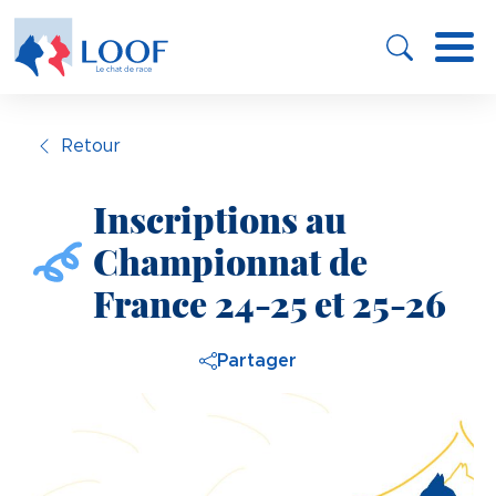
Panneau de gestion des cookies
Aller
au
contenu
principal
Retour
Inscriptions au
Championnat de
France 24-25 et 25-26
Partager
Image