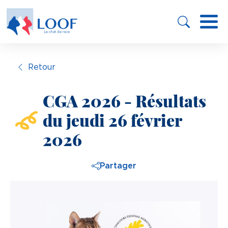
Panneau de gestion des cookies
Aller
au
contenu
principal
Retour
CGA 2026 - Résultats
du jeudi 26 février
2026
Partager
Image