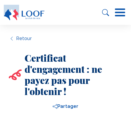
Panneau de gestion des cookies
Aller
au
contenu
principal
Retour
Certificat
d'engagement : ne
payez pas pour
l'obtenir !
Partager
Image