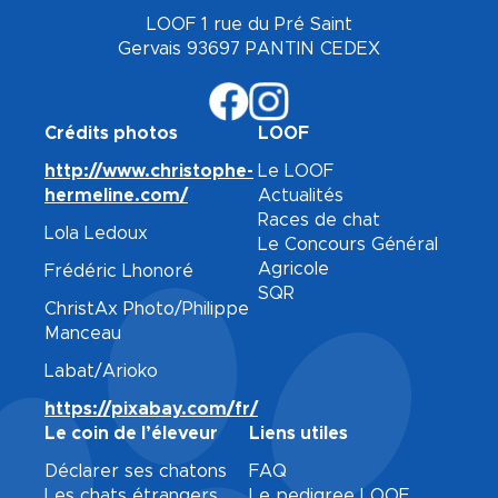
LOOF 1 rue du Pré Saint
Gervais 93697 PANTIN CEDEX
Crédits photos
LOOF
http://www.christophe-
Le LOOF
hermeline.com/
Actualités
Races de chat
Lola Ledoux
Le Concours Général
Agricole
Frédéric Lhonoré
SQR
ChristAx Photo/Philippe
Manceau
Labat/Arioko
https://pixabay.com/fr/
Le coin de l’éleveur
Liens utiles
Déclarer ses chatons
FAQ
Les chats étrangers
Le pedigree LOOF