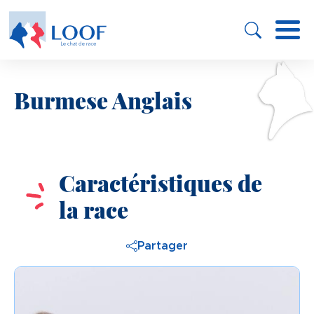
Panneau de gestion des cookies
Aller
au
contenu
principal
Burmese Anglais
Image
Caractéristiques de
la race
Partager