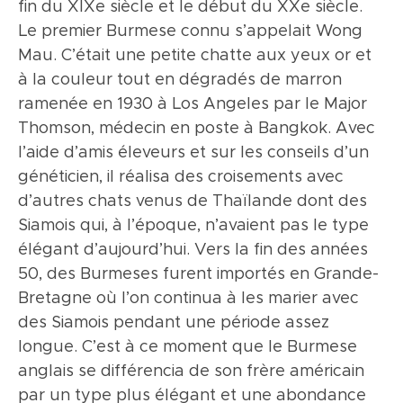
fin du XIXe siècle et le début du XXe siècle.
museau arrondi. De profil, le front est
naturel enjoué en raison de ses origines
Le premier Burmese connu s’appelait Wong
légèrement arrondi. Il y a une cassure nette
orientales, ce chat est d’humeur assez égale
Mau. C’était une petite chatte aux yeux or et
au niveau du nez qui est droit. Les oreilles sont
et fait un compagnon agréable toujours
à la couleur tout en dégradés de marron
placées dans le prolongement du triangle. Les
présent sans être envahissant. Le physique
ramenée en 1930 à Los Angeles par le Major
yeux sont grands avec une ligne supérieure
équilibré du Burmese anglais fait de lui un
Thomson, médecin en poste à Bangkok. Avec
oblique et une ligne inférieure arrondie.
chat facile et sain avec lequel on passera plus
l’aide d’amis éleveurs et sur les conseils d’un
L’encolure, de taille moyenne, est bien
de temps en câlins qu’en toilettage ou en
généticien, il réalisa des croisements avec
musclée. Le corps est assez élégant avec
soins ! Sa fourrure ne demande guère plus
d’autres chats venus de Thaïlande dont des
cependant certaines rondeurs notamment au
d’entretien qu’un petit coup de peau de
Siamois qui, à l’époque, n’avaient pas le type
niveau de la poitrine qui est large et forte. Les
chamois, histoire de mettre sa texture lustrée
élégant d’aujourd’hui. Vers la fin des années
pattes sont plutôt fines, les pieds ovales. La
en valeur.
50, des Burmeses furent importés en Grande-
queue est de longueur moyenne. Courte, la
Bretagne où l’on continua à les marier avec
fourrure est douce et brillante comme de la
des Siamois pendant une période assez
soie, bien couchée sur le corps. La palette de
longue. C’est à ce moment que le Burmese
couleur est large : seal (noir), bleu, chocolat,
anglais se différencia de son frère américain
lilas, red, crème, tortie etc. toujours avec le
par un type plus élégant et une abondance
patron sépia, c'est-à-dire avec un contraste