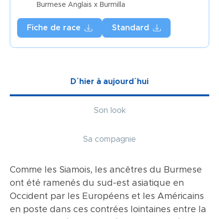
Burmese Anglais x Burmilla
Fiche de race
Standard
D´hier à aujourd´hui
Son look
Sa compagnie
Comme les Siamois, les ancêtres du Burmese
Le Burmese anglais est un chat de taille
La couleur du Burmese anglais, tout en
ont été ramenés du sud-est asiatique en
moyenne au physique athlétique et
camaïeu, ainsi que son physique doux et
Occident par les Européens et les Américains
harmonieux. Vue de face, la tête forme un
harmonieux préfigurent aisément son
en poste dans ces contrées lointaines entre la
triangle avec des pommettes hautes et un
caractère : raffiné et aimant. Bien que d’un