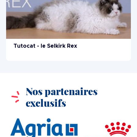
Tutocat - le Selkirk Rex
Nos partenaires
exclusifs
Image
Image