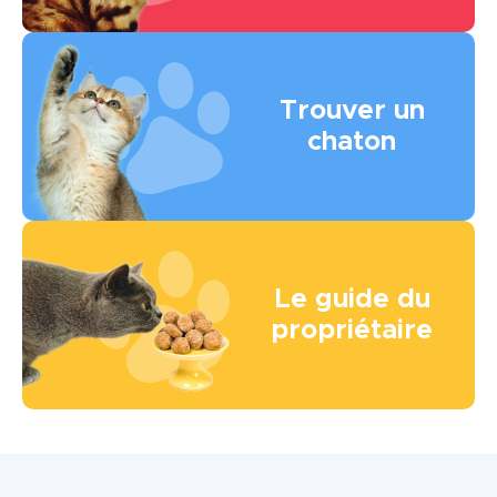
Image
Trouver un
chaton
Image
Le guide du
propriétaire