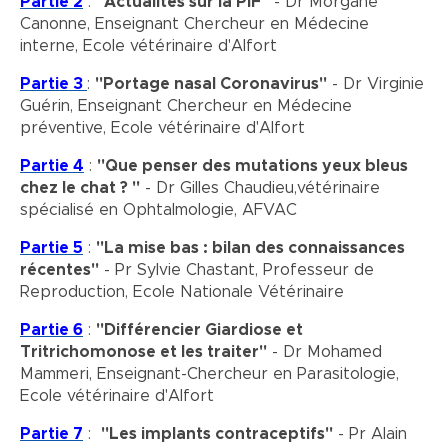
Partie 2
:
"Actualités sur la PIF"
- Dr Morgane
Canonne, Enseignant Chercheur en Médecine
interne, Ecole vétérinaire d'Alfort
Partie 3
:
"Portage nasal Coronavirus"
- Dr Virginie
Guérin, Enseignant Chercheur en Médecine
préventive, Ecole vétérinaire d'Alfort
Partie 4
:
"Que penser des mutations yeux bleus
chez le chat ? "
- Dr Gilles Chaudieu,vétérinaire
spécialisé en Ophtalmologie, AFVAC
Partie 5
:
"La mise bas : bilan des connaissances
récentes"
- Pr Sylvie Chastant, Professeur de
Reproduction, Ecole Nationale Vétérinaire
Partie 6
:
"Différencier Giardiose et
Tritrichomonose et les traiter"
- Dr Mohamed
Mammeri, Enseignant-Chercheur en Parasitologie,
Ecole vétérinaire d'Alfort
Partie 7
:
"Les implants contraceptifs"
- Pr Alain