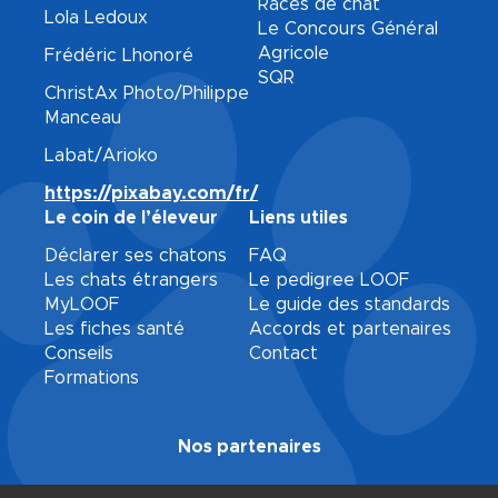
Races de chat
Lola Ledoux
Le Concours Général
Agricole
Frédéric Lhonoré
SQR
ChristAx Photo/Philippe
Manceau
Labat/Arioko
https://pixabay.com/fr/
Le coin de l’éleveur
Liens utiles
Déclarer ses chatons
FAQ
Les chats étrangers
Le pedigree LOOF
MyLOOF
Le guide des standards
Les fiches santé
Accords et partenaires
Conseils
Contact
Formations
Nos partenaires