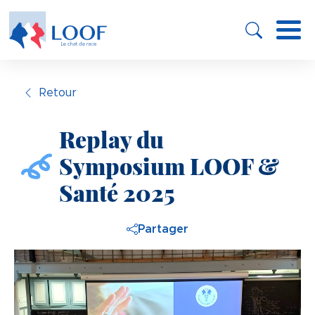
Panneau de gestion des cookies
Aller
au
contenu
principal
Retour
Replay du
Symposium LOOF &
Santé 2025
Partager
Image